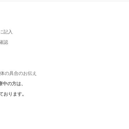
に記入
確認
身体の具合のお伝え
療中の方は、
ております。